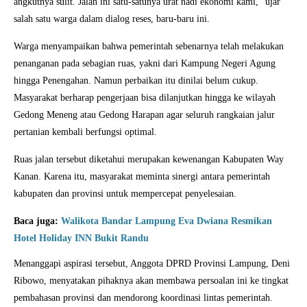
angkutnya sulit. Jalan ini satu-satunya urat nadi ekonomi kami,” ujar
salah satu warga dalam dialog reses, baru-baru ini.
Warga menyampaikan bahwa pemerintah sebenarnya telah melakukan
penanganan pada sebagian ruas, yakni dari Kampung Negeri Agung
hingga Penengahan. Namun perbaikan itu dinilai belum cukup.
Masyarakat berharap pengerjaan bisa dilanjutkan hingga ke wilayah
Gedong Meneng atau Gedong Harapan agar seluruh rangkaian jalur
pertanian kembali berfungsi optimal.
Ruas jalan tersebut diketahui merupakan kewenangan Kabupaten Way
Kanan. Karena itu, masyarakat meminta sinergi antara pemerintah
kabupaten dan provinsi untuk mempercepat penyelesaian.
Baca juga:
Walikota Bandar Lampung Eva Dwiana Resmikan
Hotel Holiday INN Bukit Randu
Menanggapi aspirasi tersebut, Anggota DPRD Provinsi Lampung, Deni
Ribowo, menyatakan pihaknya akan membawa persoalan ini ke tingkat
pembahasan provinsi dan mendorong koordinasi lintas pemerintah.